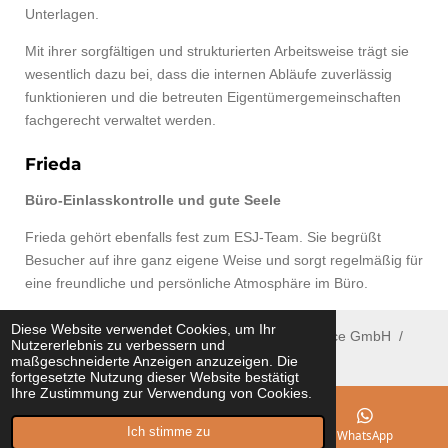
Unterlagen.
Mit ihrer sorgfältigen und strukturierten Arbeitsweise trägt sie
wesentlich dazu bei, dass die internen Abläufe zuverlässig
funktionieren und die betreuten Eigentümergemeinschaften
fachgerecht verwaltet werden.
Frieda
Büro-Einlasskontrolle und gute Seele
Frieda gehört ebenfalls fest zum ESJ-Team. Sie begrüßt
Besucher auf ihre ganz eigene Weise und sorgt regelmäßig für
eine freundliche und persönliche Atmosphäre im Büro.
Diese Website verwendet Cookies, um Ihr
© 2021 ESJ Immobilien Hausverwaltungen Service GmbH /
Nutzererlebnis zu verbessern und
Urheberrechte bei ESJ
maßgeschneiderte Anzeigen anzuzeigen. Die
fortgesetzte Nutzung dieser Website bestätigt
Ihre Zustimmung zur Verwendung von Cookies.
Ich stimme zu
E-Mail
Telefon
WhatsApp